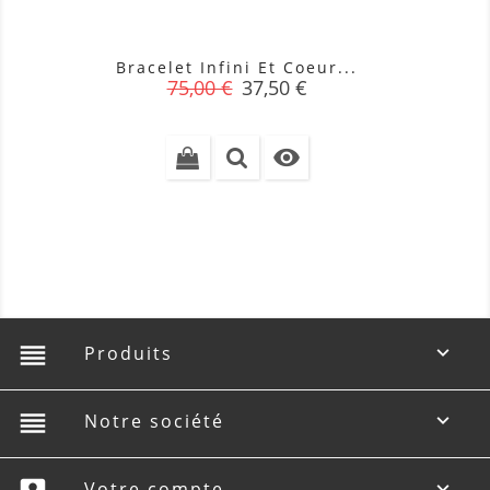
Bracelet Infini Et Coeur...
Prix
Prix
75,00 €
37,50 €
de
base

reorder
Produits

reorder
Notre société

Votre compte
