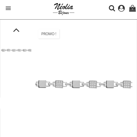

0
PROMO !