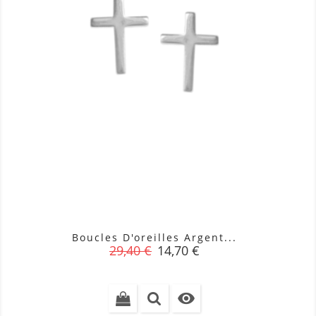
Boucles D'oreilles Argent...
Prix
Prix
29,40 €
14,70 €
de
base
