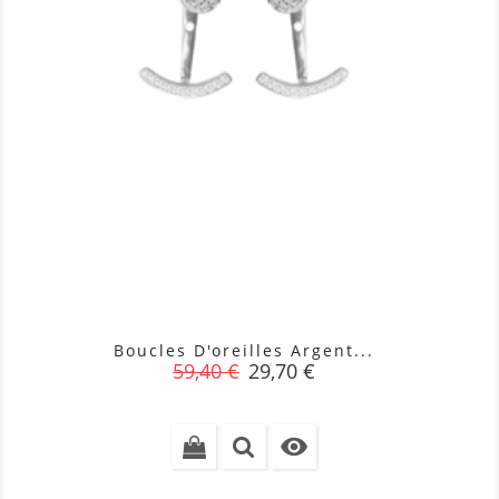
Boucles D'oreilles Argent...
Prix
Prix
59,40 €
29,70 €
de
base
