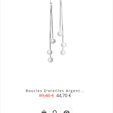
Boucles D'oreilles Argent...
Prix
Prix
89,40 €
44,70 €
de
base
