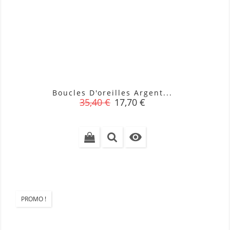
Boucles D'oreilles Argent...
Prix
Prix
35,40 €
17,70 €
de
base

PROMO !