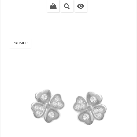

PROMO !