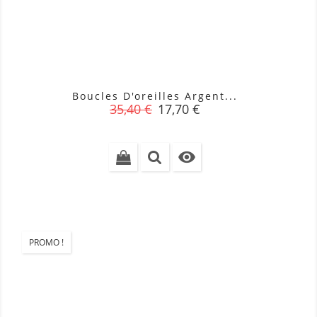
Boucles D'oreilles Argent...
Prix
Prix
35,40 €
17,70 €
de
base

PROMO !