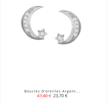
Boucles D'oreilles Argent...
Prix
Prix
47,40 €
23,70 €
de
base