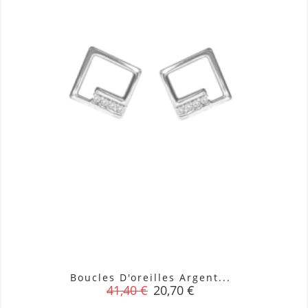
Boucles D'oreilles Argent...
Prix
Prix
41,40 €
20,70 €
de