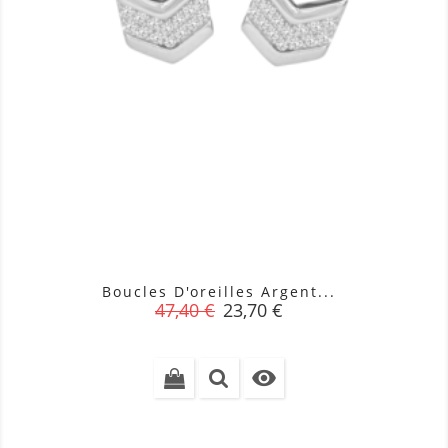
Boucles D'oreilles Argent...
Prix
Prix
47,40 €
23,70 €
de
base
