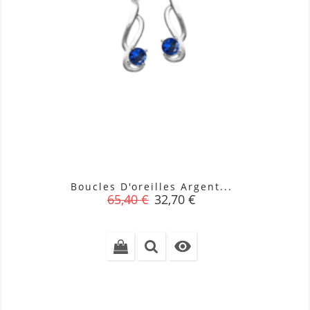
Boucles D'oreilles Argent...
Prix
Prix
65,40 €
32,70 €
de
base
