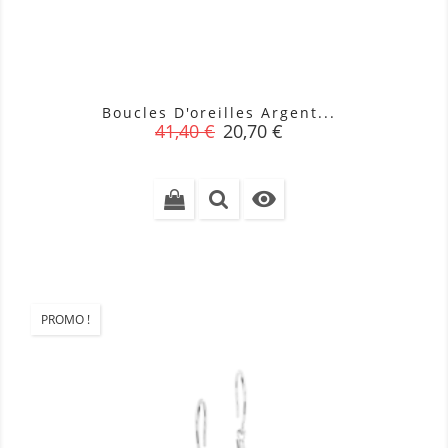
Boucles D'oreilles Argent...
Prix
Prix
41,40 €
20,70 €
de
base

PROMO !