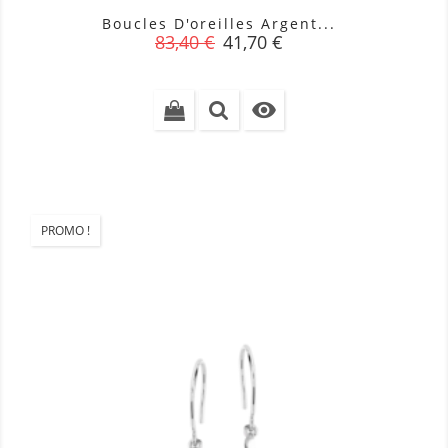
Boucles D'oreilles Argent...
Prix
Prix
83,40 €
41,70 €
de
base

PROMO !