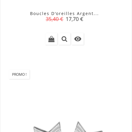
Boucles D'oreilles Argent...
Prix
Prix
35,40 €
17,70 €
de
base

PROMO !