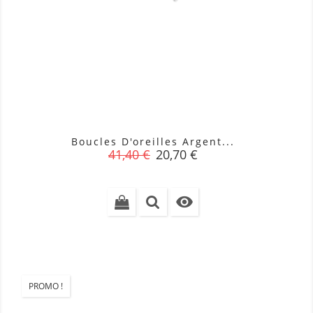
Boucles D'oreilles Argent...
Prix
Prix
41,40 €
20,70 €
de
base

PROMO !