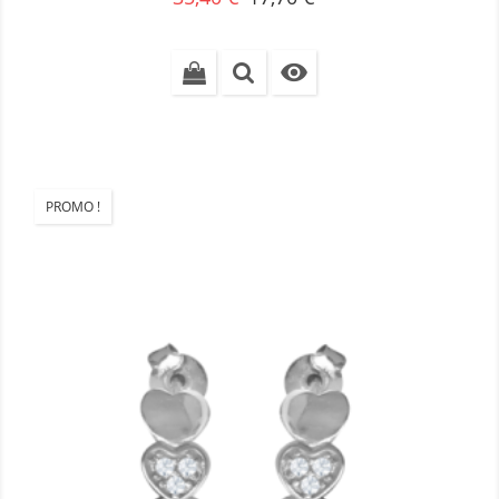
de
base

PROMO !