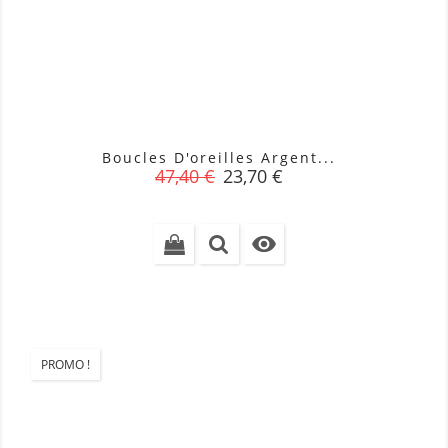
Boucles D'oreilles Argent...
Prix
Prix
47,40 €
23,70 €
de
base

PROMO !