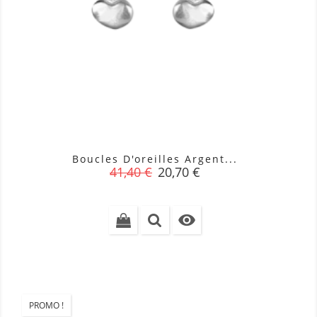
Boucles D'oreilles Argent...
Prix
Prix
41,40 €
20,70 €
de
base

PROMO !