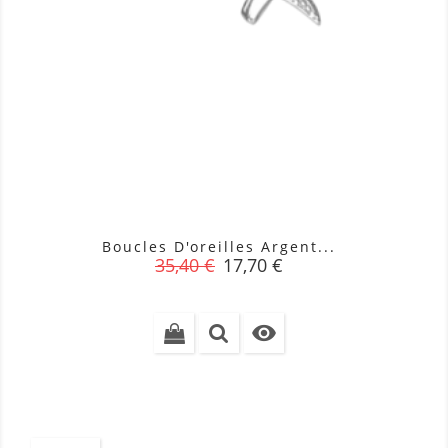
Boucles D'oreilles Argent...
Prix
Prix
35,40 €
17,70 €
de
base
