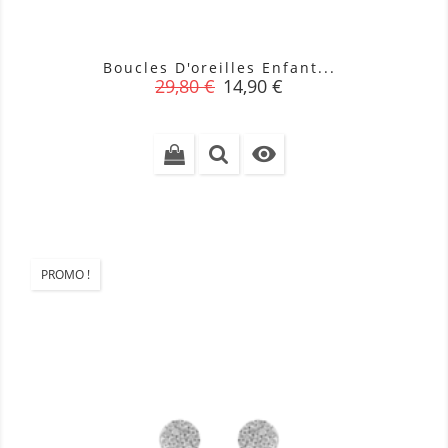
Boucles D'oreilles Enfant...
Prix
Prix
29,80 €
14,90 €
de
base

PROMO !