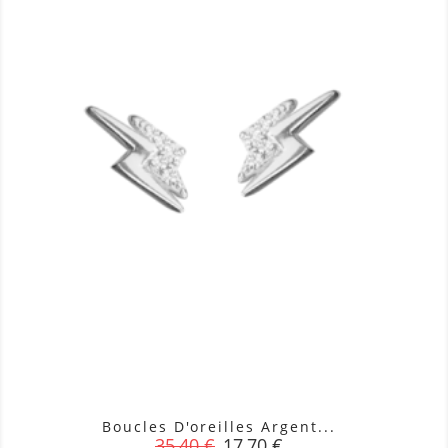
Boucles D'oreilles Argent...
Prix
Prix
35,40 €
17,70 €