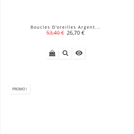
Boucles D'oreilles Argent...
Prix
Prix
53,40 €
26,70 €
de
base

PROMO !