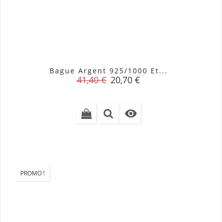
Bague Argent 925/1000 Et...
Prix
Prix
41,40 €
20,70 €
de
base

PROMO !