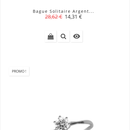
Bague Solitaire Argent...
Prix
Prix
28,62 €
14,31 €
de
base

PROMO !