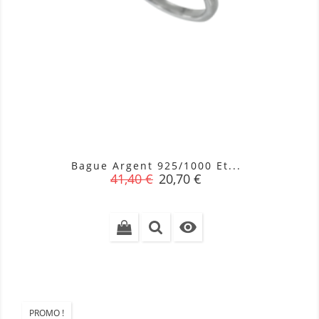
Bague Argent 925/1000 Et...
Prix
Prix
41,40 €
20,70 €
de
base

PROMO !