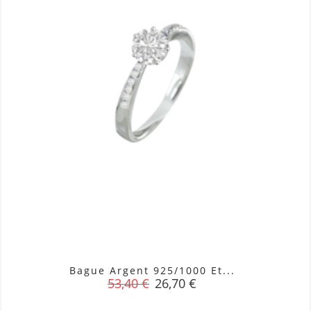
Bague Argent 925/1000 Et...
Prix
Prix
53,40 €
26,70 €
de
base