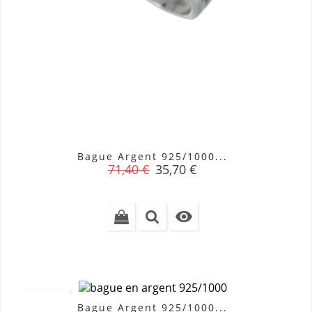
Bague Argent 925/1000...
Prix
Prix
71,40 €
35,70 €
de
base

PROMO !
Bague Argent 925/1000...