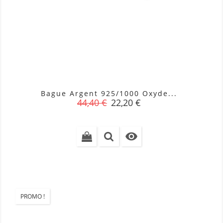
Bague Argent 925/1000 Oxyde...
Prix
Prix
44,40 €
22,20 €
de
base

PROMO !