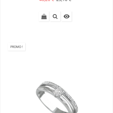
de
base

PROMO !