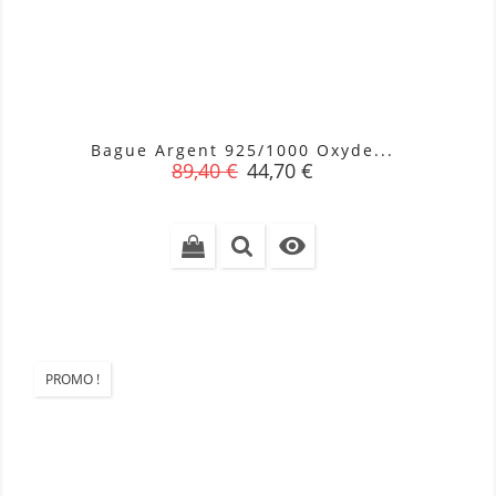
Bague Argent 925/1000 Oxyde...
Prix
Prix
89,40 €
44,70 €
de
base

PROMO !