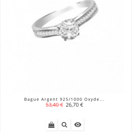
Bague Argent 925/1000 Oxyde...
Prix
Prix
53,40 €
26,70 €
de
base
