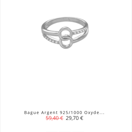
Bague Argent 925/1000 Oxyde...
Prix
Prix
59,40 €
29,70 €
de
base