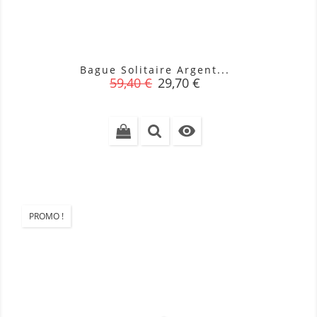
Bague Solitaire Argent...
Prix
Prix
59,40 €
29,70 €
de
base

PROMO !