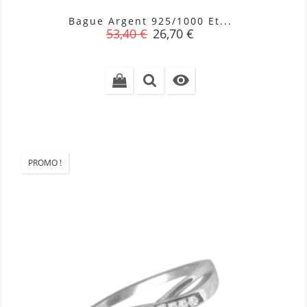
Bague Argent 925/1000 Et...
Prix
Prix
53,40 €
26,70 €
de
base

PROMO !