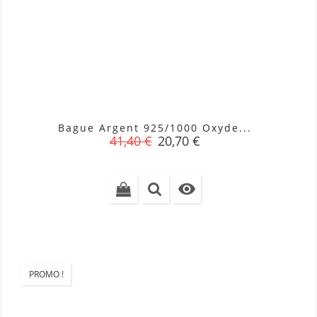
Bague Argent 925/1000 Oxyde...
Prix
Prix
41,40 €
20,70 €
de
base

PROMO !