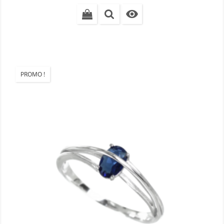

PROMO !