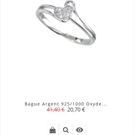
Bague Argent 925/1000 Oxyde...
Prix
Prix
41,40 €
20,70 €
de
base
