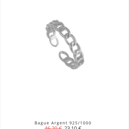
Bague Argent 925/1000
Prix
Prix
46,20 €
23,10 €