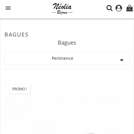

0
BAGUES
Bagues
Pertinence

PROMO !