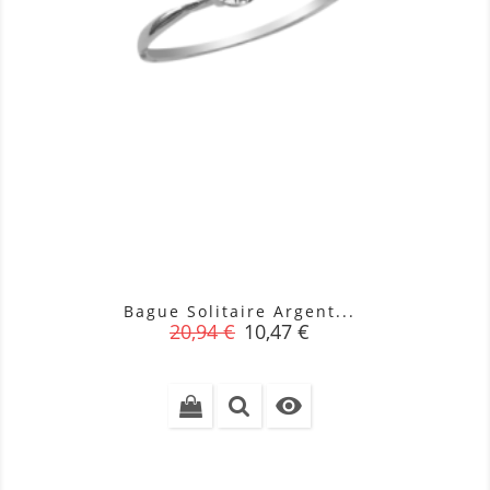
Bague Solitaire Argent...
Prix
Prix
20,94 €
10,47 €
de
base
