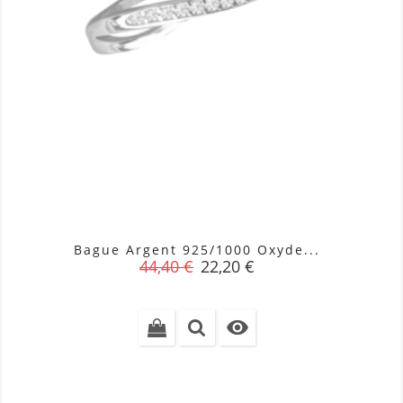
Bague Argent 925/1000 Oxyde...
Prix
Prix
44,40 €
22,20 €
de
base
