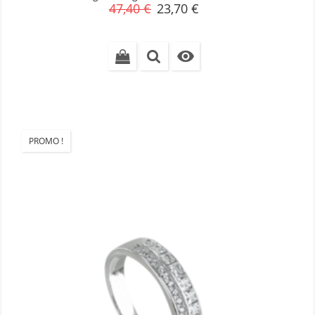
Prix
Prix
47,40 €
23,70 €
de
base

PROMO !