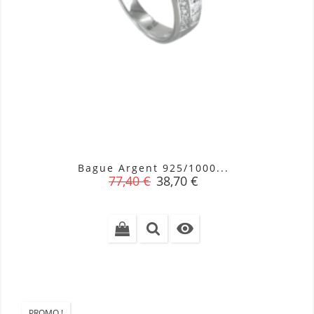
Bague Argent 925/1000...
Prix
Prix
77,40 €
38,70 €
de
base

PROMO !