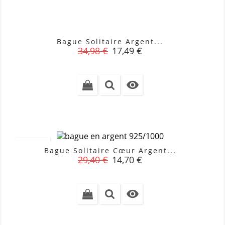
Bague Solitaire Argent...
Prix
Prix
34,98 €
17,49 €
de
base

PROMO !
Bague Solitaire Cœur Argent...
Prix
Prix
29,40 €
14,70 €
de
base
