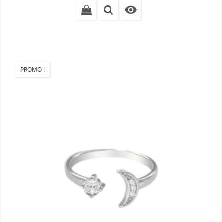

PROMO !