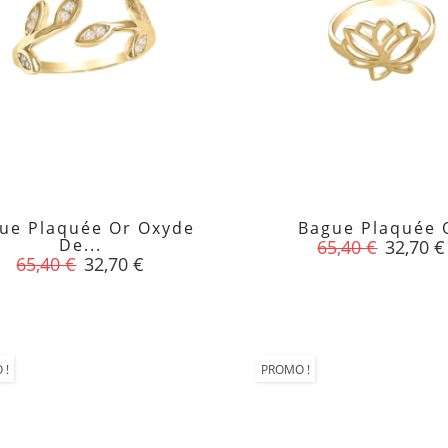
ue Plaquée Or Oxyde
Bague Plaquée 


De...
Prix
Prix
65,40 €
32,70 €
Prix
Prix
65,40 €
32,70 €
de
de
base
base
 !
PROMO !