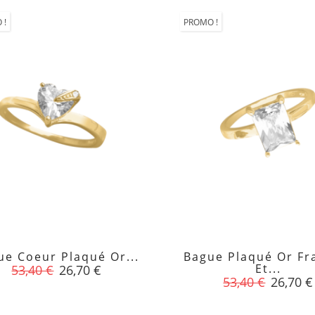
 !
PROMO !
ue Coeur Plaqué Or...
Bague Plaqué Or Fr


Prix
Prix
Et...
53,40 €
26,70 €
Prix
Prix
53,40 €
26,70 €
de
de
base
base