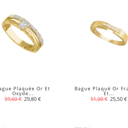
ague Plaquée Or Et
Bague Plaqué Or Fr


Oxyde...
Et...
Prix
Prix
Prix
Prix
59,60 €
29,80 €
51,00 €
25,50 €
de
de
base
base