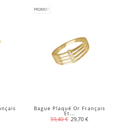
PROMO !
ançais
Bague Plaqué Or Français

Et...
Prix
Prix
59,40 €
29,70 €
de
base