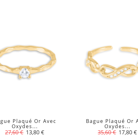
gue Plaqué Or Avec
Bague Plaqué Or 


Oxydes...
Oxydes...
Prix
Prix
Prix
Prix
27,60 €
13,80 €
35,60 €
17,80 €