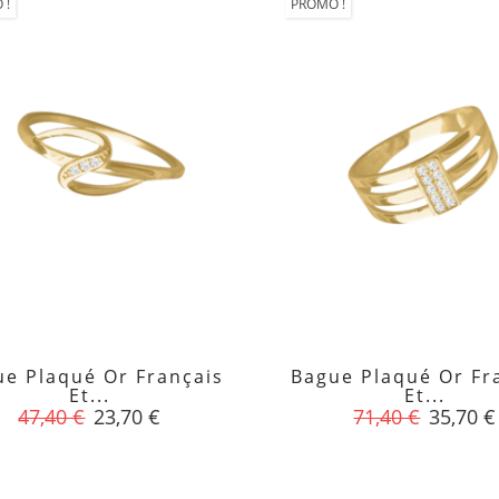
 !
PROMO !
ue Plaqué Or Français
Bague Plaqué Or Fr


Et...
Et...
Prix
Prix
Prix
Prix
47,40 €
23,70 €
71,40 €
35,70 €
de
de
base
base