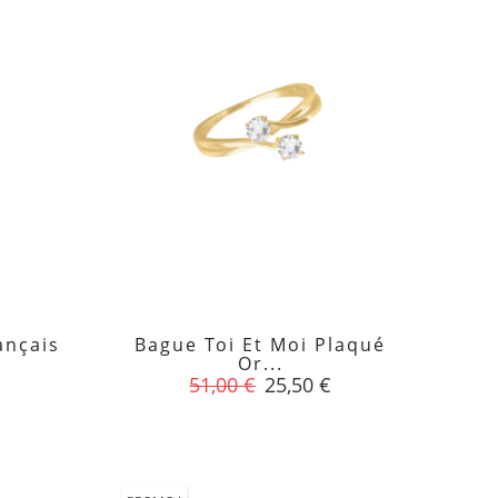
ançais
Bague Toi Et Moi Plaqué

Or...
Prix
Prix
51,00 €
25,50 €
de
base