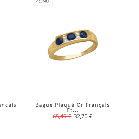
PROMO !
ançais
Bague Plaqué Or Français

Et...
Prix
Prix
65,40 €
32,70 €
de
base