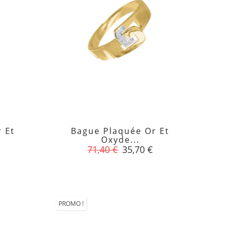
 Et
Bague Plaquée Or Et

Oxyde...
Prix
Prix
71,40 €
35,70 €
de
base
PROMO !