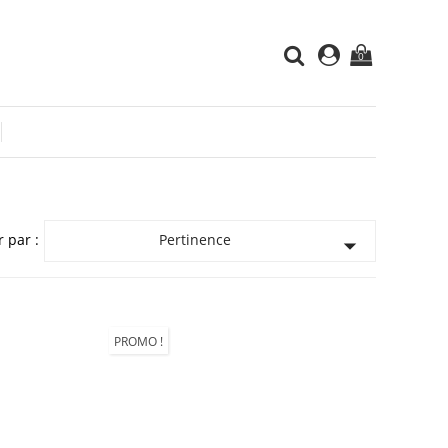
0
r par :
Pertinence

PROMO !