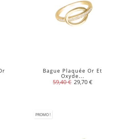
Or
Bague Plaquée Or Et

Oxyde...
Prix
Prix
59,40 €
29,70 €
de
base
PROMO !