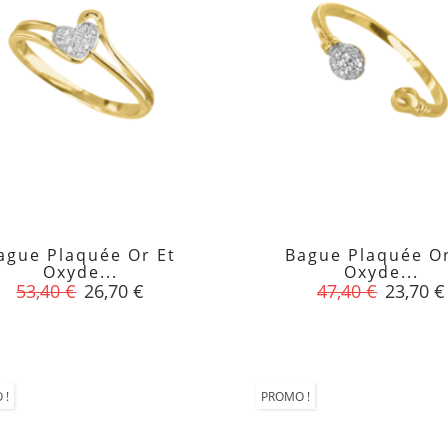
ague Plaquée Or Et
Bague Plaquée Or


Oxyde...
Oxyde...
Prix
Prix
Prix
Prix
53,40 €
26,70 €
47,40 €
23,70 €
de
de
base
base
 !
PROMO !