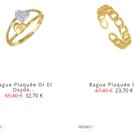
ague Plaquée Or Et
Bague Plaquée 


Oxyde...
Prix
Prix
47,40 €
23,70 €
Prix
Prix
65,40 €
32,70 €
de
de
base
base
 !
PROMO !