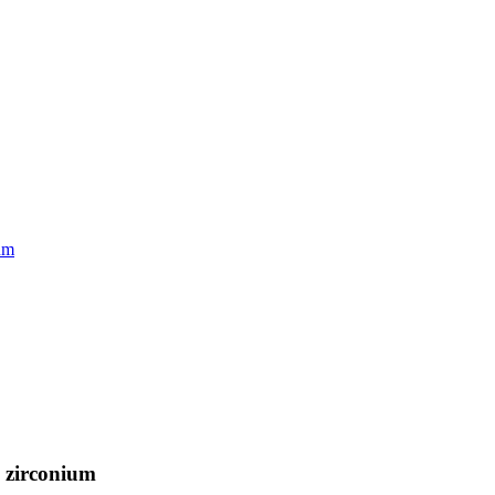
ium
e zirconium