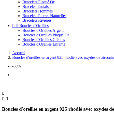
Bracelets Plaqué Or
Bracelets fantaisie
Bracelets Hommes
Bracelets Pierres Naturelles
Bracelets Rivières


Boucles d'Oreilles
Boucles d'Oreilles Argent
Boucles d'Oreilles Plaqué Or
Boucles d'Oreilles Créoles
Boucles d'Oreilles Enfants
Accueil
Boucles d'oreilles en argent 925 rhodié avec oxydes de zircon
-50%



Boucles d'oreilles en argent 925 rhodié avec oxydes d