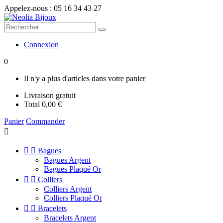
Appelez-nous :
05 16 34 43 27
Connexion
0
Il n'y a plus d'articles dans votre panier
Livraison
gratuit
Total
0,00 €
Panier
Commander



Bagues
Bagues Argent
Bagues Plaqué Or


Colliers
Colliers Argent
Colliers Plaqué Or


Bracelets
Bracelets Argent