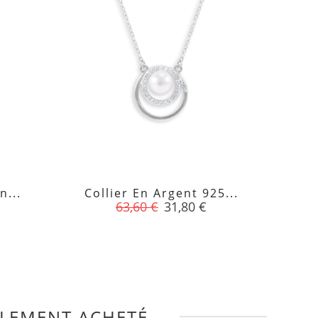
n...
Collier En Argent 925...
Bra

Prix
Prix
63,60 €
31,80 €
de
base
LEMENT ACHETÉ...