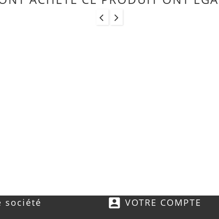
account_box
 société
VOTRE COMPTE