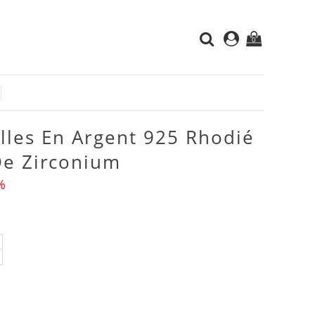
0
illes En Argent 925 Rhodié
De Zirconium
%