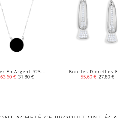
ier En Argent 925...
Boucles D'oreilles E


Prix
Prix
Prix
Prix
63,60 €
31,80 €
55,60 €
27,80 €
de
de
base
base
 ONT ACHETÉ CE PRODUIT ONT ÉGA