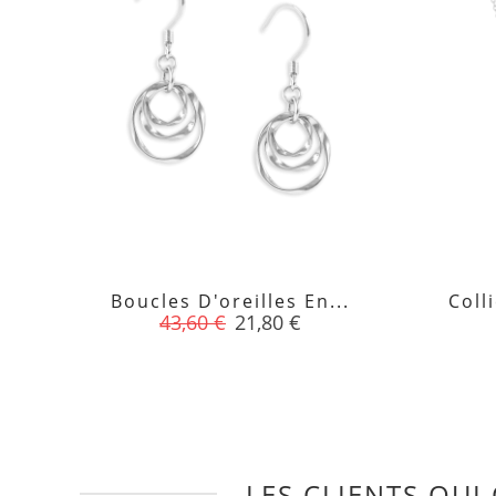
Boucles D'oreilles En...
Coll

Prix
Prix
43,60 €
21,80 €
de
base
LES CLIENTS QUI