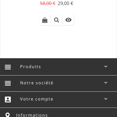
Prix
Prix
58,00 €
29,00 €
de
base

reorder
Produits

reorder
Notre société

account_box
Votre compte

Informations