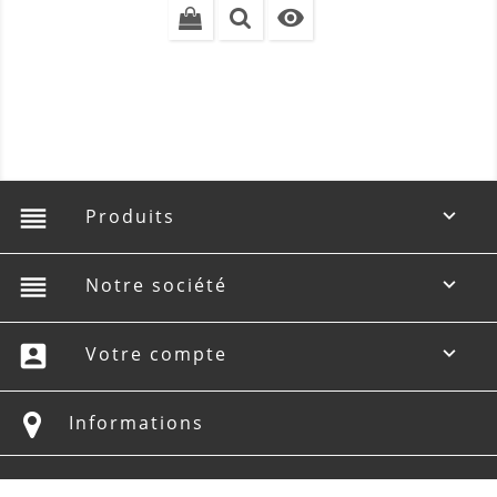

reorder
Produits

reorder
Notre société

account_box
Votre compte

Informations