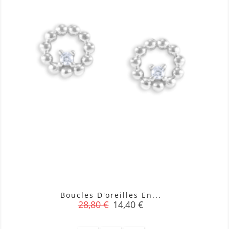
Boucles D'oreilles En...
Prix
Prix
28,80 €
14,40 €
de
base