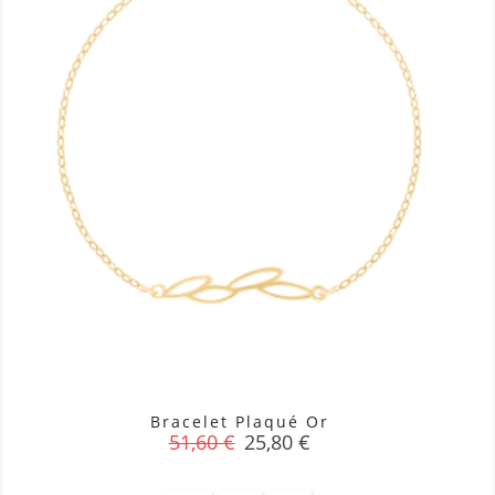
Bracelet Plaqué Or
Prix
Prix
51,60 €
25,80 €
de
base