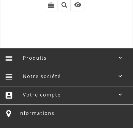

reorder
Produits

reorder
Notre société

account_box
Votre compte

Informations