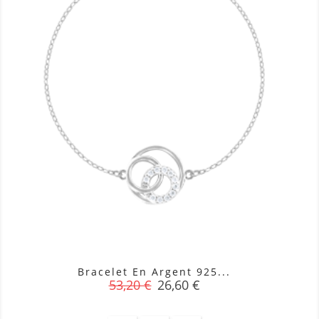
Bracelet En Argent 925...
Prix
Prix
53,20 €
26,60 €
de
base