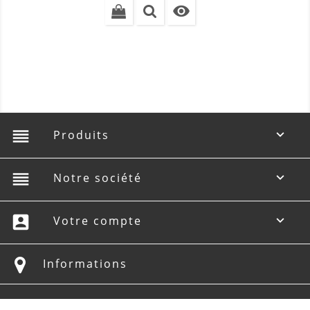

reorder
Produits

reorder
Notre société

account_box
Votre compte

Informations